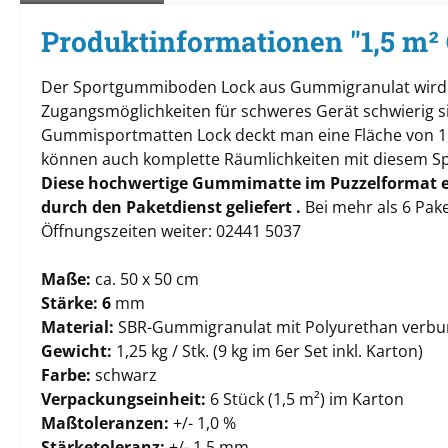
Produktinformationen "1,5 m
Der Sportgummiboden Lock aus Gummigranulat wird e
Zugangsmöglichkeiten für schweres Gerät schwierig s
Gummisportmatten Lock deckt man eine Fläche von 1,0 
können auch komplette Räumlichkeiten mit diesem Spo
Diese hochwertige Gummimatte im Puzzelformat er
durch den Paketdienst geliefert .
Bei mehr als 6 Pake
Öffnungszeiten weiter: 02441 5037
Maße:
ca. 50 x 50 cm
Stärke: 6
mm
Material:
SBR-Gummigranulat mit Polyurethan verb
Gewicht:
1,25 kg / Stk. (9 kg im 6er Set inkl. Karton)
Farbe:
schwarz
Verpackungseinheit:
6 Stück (1,5 m²) im Karton
Maßtoleranzen:
+/- 1,0 %
Stärketoleranz:
+/- 1,5 mm