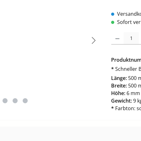
Versandkos
Sofort ver
Produkt Anzah
Produktnu
*
Schneller 
Länge:
500 
Breite:
500 
Höhe:
6 mm
Gewicht:
9 k
*
Farbton: s