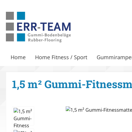
m Hauptinhalt springen
Zur Suche springen
Zur Hauptnavigation springen
Home
Home Fitness / Sport
Gummirampe
1,5 m² Gummi-Fitnessm
Bildergalerie überspringen