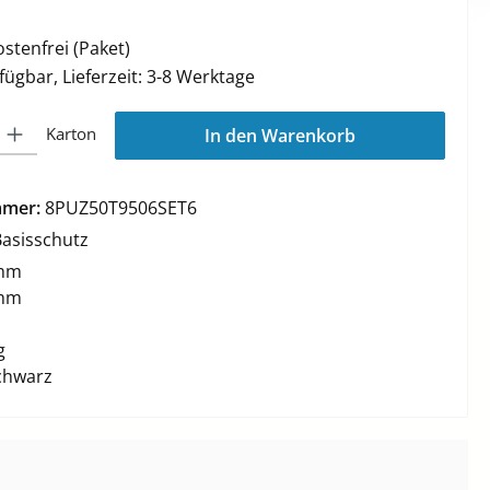
tenfrei (Paket)
fügbar, Lieferzeit: 3-8 Werktage
l: Gib den gewünschten Wert ein oder benutze die Schaltflächen 
Karton
In den Warenkorb
mmer:
8PUZ50T9506SET6
Basisschutz
mm
mm
g
chwarz