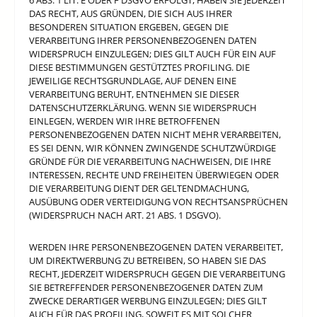
6 ABS. 1 LIT. E ODER F DSGVO ERFOLGT, HABEN SIE JEDERZEIT
DAS RECHT, AUS GRÜNDEN, DIE SICH AUS IHRER
BESONDEREN SITUATION ERGEBEN, GEGEN DIE
VERARBEITUNG IHRER PERSONENBEZOGENEN DATEN
WIDERSPRUCH EINZULEGEN; DIES GILT AUCH FÜR EIN AUF
DIESE BESTIMMUNGEN GESTÜTZTES PROFILING. DIE
JEWEILIGE RECHTSGRUNDLAGE, AUF DENEN EINE
VERARBEITUNG BERUHT, ENTNEHMEN SIE DIESER
DATENSCHUTZERKLÄRUNG. WENN SIE WIDERSPRUCH
EINLEGEN, WERDEN WIR IHRE BETROFFENEN
PERSONENBEZOGENEN DATEN NICHT MEHR VERARBEITEN,
ES SEI DENN, WIR KÖNNEN ZWINGENDE SCHUTZWÜRDIGE
GRÜNDE FÜR DIE VERARBEITUNG NACHWEISEN, DIE IHRE
INTERESSEN, RECHTE UND FREIHEITEN ÜBERWIEGEN ODER
DIE VERARBEITUNG DIENT DER GELTENDMACHUNG,
AUSÜBUNG ODER VERTEIDIGUNG VON RECHTSANSPRÜCHEN
(WIDERSPRUCH NACH ART. 21 ABS. 1 DSGVO).
WERDEN IHRE PERSONENBEZOGENEN DATEN VERARBEITET,
UM DIREKTWERBUNG ZU BETREIBEN, SO HABEN SIE DAS
RECHT, JEDERZEIT WIDERSPRUCH GEGEN DIE VERARBEITUNG
SIE BETREFFENDER PERSONENBEZOGENER DATEN ZUM
ZWECKE DERARTIGER WERBUNG EINZULEGEN; DIES GILT
AUCH FÜR DAS PROFILING, SOWEIT ES MIT SOLCHER