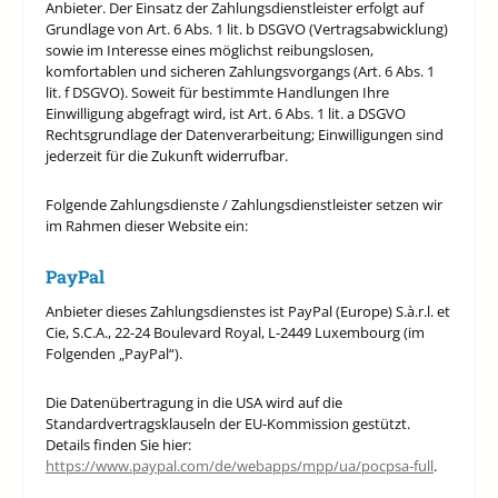
Anbieter. Der Einsatz der Zahlungsdienstleister erfolgt auf
Grundlage von Art. 6 Abs. 1 lit. b DSGVO (Vertragsabwicklung)
sowie im Interesse eines möglichst reibungslosen,
komfortablen und sicheren Zahlungsvorgangs (Art. 6 Abs. 1
lit. f DSGVO). Soweit für bestimmte Handlungen Ihre
Einwilligung abgefragt wird, ist Art. 6 Abs. 1 lit. a DSGVO
Rechtsgrundlage der Datenverarbeitung; Einwilligungen sind
jederzeit für die Zukunft widerrufbar.
Folgende Zahlungsdienste / Zahlungsdienstleister setzen wir
im Rahmen dieser Website ein:
PayPal
Anbieter dieses Zahlungsdienstes ist PayPal (Europe) S.à.r.l. et
Cie, S.C.A., 22-24 Boulevard Royal, L-2449 Luxembourg (im
Folgenden „PayPal“).
Die Datenübertragung in die USA wird auf die
Standardvertragsklauseln der EU-Kommission gestützt.
Details finden Sie hier:
https://www.paypal.com/de/webapps/mpp/ua/pocpsa-full
.