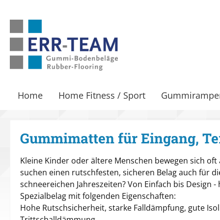
m Hauptinhalt springen
Zur Suche springen
Zur Hauptnavigation springen
Home
Home Fitness / Sport
Gummirampe
Gummimatten für Eingang, Ter
Kleine Kinder oder ältere Menschen bewegen sich oft a
suchen einen rutschfesten, sicheren Belag auch für di
schneereichen Jahreszeiten? Von Einfach bis Design -
Spezialbelag mit folgenden Eigenschaften:
Hohe Rutschsicherheit, starke Falldämpfung, gute Iso
Trittschalldämmung