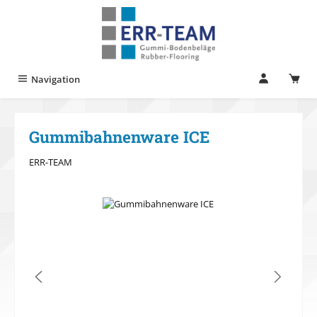
Zum Hauptinhalt springen
Navigation
Gummibahnenware ICE
ERR-TEAM
Bildergalerie überspringen