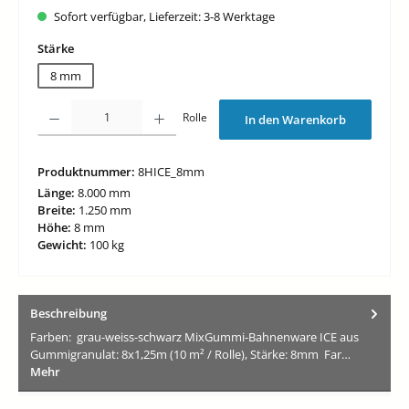
Sofort verfügbar, Lieferzeit: 3-8 Werktage
auswählen
Stärke
8 mm
Produkt Anzahl: Gib den gewünschten Wert ein oder benutze die Schaltfläche
Rolle
In den Warenkorb
Produktnummer:
8HICE_8mm
Länge:
8.000 mm
Breite:
1.250 mm
Höhe:
8 mm
Gewicht:
100 kg
Beschreibung
Farben: grau-weiss-schwarz MixGummi-Bahnenware ICE aus
Gummigranulat: 8x1,25m (10 m² / Rolle), Stärke: 8mm Far…
Mehr