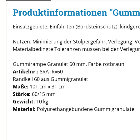
Produktinformationen "Gumm
Einsatzgebiete: Einfahrten (Bordsteinschutz), kindger
Nutzen: Minimierung der Stolpergefahr. Verlegung: V
Materialbedingte Toleranzen müssen bei der Verlegu
Gummirampe Granulat 60 mm, Farbe rotbraun
Artikelnr.:
8RATRx60
Randkeil 60 aus Gummigranulat
Maße:
101 cm x 31 cm
Stärke:
60/15 mm
Gewicht:
10 kg
Material:
Polyurethangebundene Gummigranulate