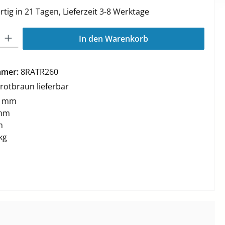
tig in 21 Tagen, Lieferzeit 3-8 Werktage
l: Gib den gewünschten Wert ein oder benutze die Schaltflächen 
In den Warenkorb
mmer:
8RATR260
 rotbraun lieferbar
0 mm
mm
m
kg