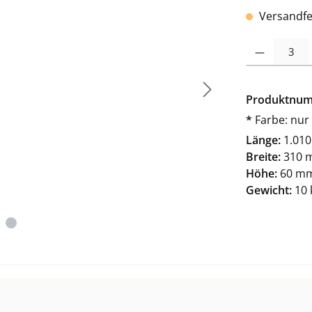
Versandfer
Produkt Anzah
Produktnu
*
Farbe: nur
Länge:
1.01
Breite:
310 
Höhe:
60 m
Gewicht:
10 