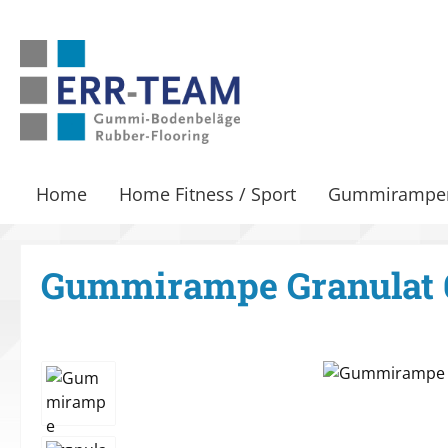
m Hauptinhalt springen
Zur Suche springen
Zur Hauptnavigation springen
Home
Home Fitness / Sport
Gummirampe
Gummirampe Granulat
Bildergalerie überspringen