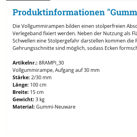
Produktinformationen "Gumm
Die Vollgummirampen bilden einen stolperfreien Absc
Verlegeband fixiert werden. Neben der Nutzung als Fl
Schwellen eine Stolpergefahr darstellen kommen di
Gehrungsschnitte sind möglich, sodass Ecken forms
Artikelnr.:
8RAMPI_30
Vollgummirampe, Aufgang auf 30 mm
Stärke:
2/30 mm
Länge:
100 cm
Breite:
15 cm
Gewicht:
3 kg
Material:
Gummi-Neuware