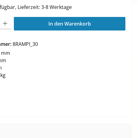
fügbar, Lieferzeit: 3-8 Werktage
l: Gib den gewünschten Wert ein oder benutze die Schaltflächen 
In den Warenkorb
mmer:
8RAMPI_30
0 mm
mm
m
 kg