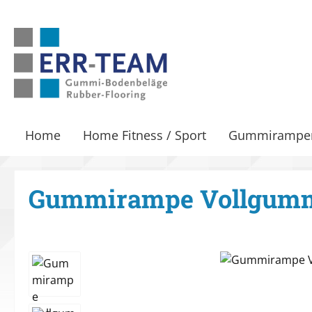
m Hauptinhalt springen
Zur Suche springen
Zur Hauptnavigation springen
Home
Home Fitness / Sport
Gummirampe
Gummirampe Vollgum
Bildergalerie überspringen