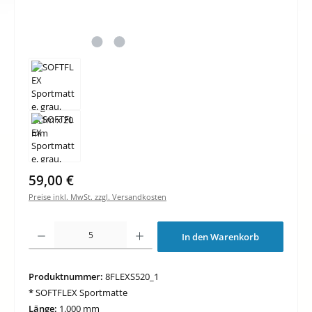
Regulärer Preis:
59,00 €
Preise inkl. MwSt. zzgl. Versandkosten
Produkt Anzahl: Gib den gewünschten Wert ein oder benutze die Schaltfläche
In den Warenkorb
Produktnummer:
8FLEXS520_1
*
SOFTFLEX Sportmatte
Länge:
1.000 mm