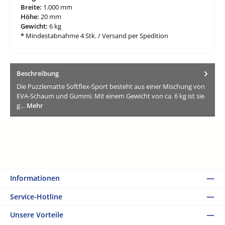
Breite:
1.000 mm
Höhe:
20 mm
Gewicht:
6 kg
*
Mindestabnahme 4 Stk. / Versand per Spedition
Beschreibung
Die Puzzlematte Softflex-Sport besteht aus einer Mischung von
EVA-Schaum und Gummi. Mit einem Gewicht von ca. 6 kg ist sie
g…
Mehr
Informationen
Service-Hotline
Unsere Vorteile