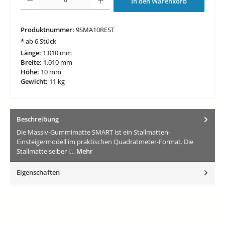
In den Warenkorb
Produktnummer:
9SMA10REST
*
ab 6 Stück
Länge:
1.010 mm
Breite:
1.010 mm
Höhe:
10 mm
Gewicht:
11 kg
Beschreibung
Die Massiv-Gummimatte SMART ist ein Stallmatten-
Einsteigermodell im praktischen Quadratmeter-Format. Die
Stallmatte selber i…
Mehr
Eigenschaften