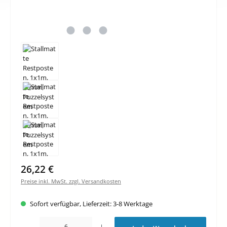
Regulärer Preis:
26,22 €
Preise inkl. MwSt. zzgl. Versandkosten
Sofort verfügbar, Lieferzeit: 3-8 Werktage
Produkt Anzahl: Gib den gewünschten Wert ein oder benutze die Schaltfläche